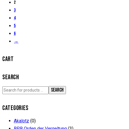
2
3
4
5
6
→
CART
SEARCH
SEARCH
CATEGORIES
Akalotz
(0)
BPB Orden der Vergeltung
(3)