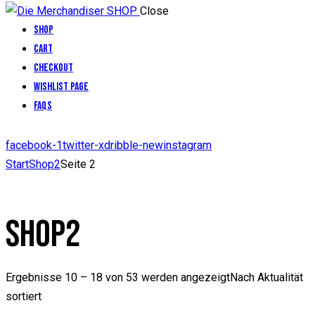
Close
Shop
Cart
Checkout
Wishlist Page
FAQs
facebook-1
twitter-x
dribble-new
instagram
Start
Shop2
Seite 2
SHOP2
Ergebnisse 10 – 18 von 53 werden angezeigt
Nach Aktualität
sortiert