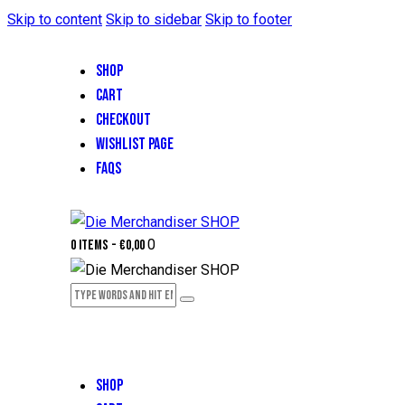
Skip to content
Skip to sidebar
Skip to footer
SHOP
CART
CHECKOUT
WISHLIST PAGE
FAQS
0
0 items
-
€0,00
SHOP