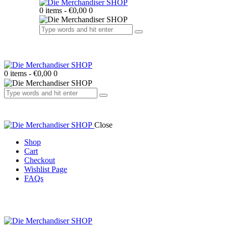
0 items
-
€0,00
0
0 items
-
€0,00
0
Close
Shop
Cart
Checkout
Wishlist Page
FAQs
facebook-
twitter-
dribble-
instagram
1
x
new