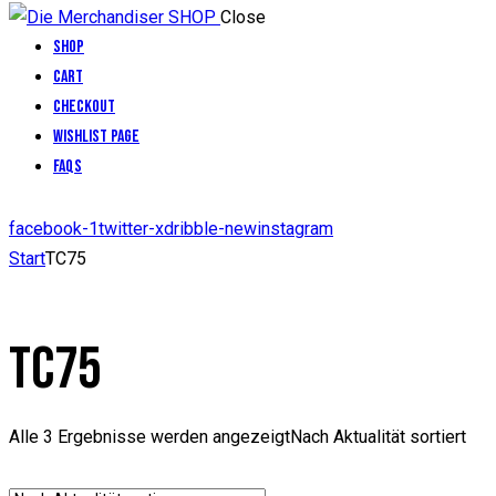
Close
Shop
Cart
Checkout
Wishlist Page
FAQs
facebook-1
twitter-x
dribble-new
instagram
Start
TC75
TC75
Alle 3 Ergebnisse werden angezeigt
Nach Aktualität sortiert