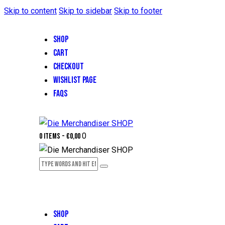
Skip to content
Skip to sidebar
Skip to footer
SHOP
CART
CHECKOUT
WISHLIST PAGE
FAQS
0
0 items
-
€0,00
SHOP