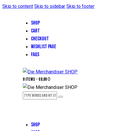
Skip to content
Skip to sidebar
Skip to footer
SHOP
CART
CHECKOUT
WISHLIST PAGE
FAQS
0
0 items
-
€0,00
SHOP