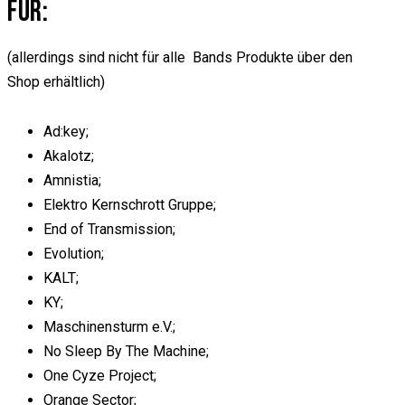
FÜR:
(allerdings sind nicht für alle Bands Produkte über den
Shop erhältlich)
Ad:key;
Akalotz;
Amnistia;
Elektro Kernschrott Gruppe;
End of Transmission;
Evolution;
KALT;
KY;
Maschinensturm e.V.;
No Sleep By The Machine;
One Cyze Project;
Orange Sector;