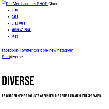
Close
Shop
Cart
Checkout
Wishlist Page
FAQs
facebook-1
twitter-x
dribble-new
instagram
Start
diverse
DIVERSE
Es wurden keine Produkte gefunden, die deiner Auswahl entsprechen.