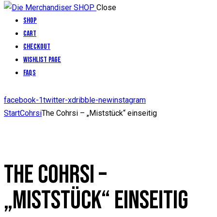
Close
Shop
Cart
Checkout
Wishlist Page
FAQs
facebook-1
twitter-x
dribble-new
instagram
Start
Cohrsi
The Cohrsi – „Miststück“ einseitig
THE COHRSI –
„MISTSTÜCK“ EINSEITIG