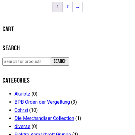
Varianten
1
2
→
auf.
Die
CART
Optionen
können
auf
SEARCH
der
SEARCH
Produktseite
gewählt
werden
CATEGORIES
Akalotz
(0)
BPB Orden der Vergeltung
(3)
Cohrsi
(10)
Die Merchandiser Collection
(1)
diverse
(0)
Elektro Kernschrott Gruppe
(1)