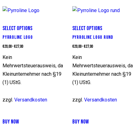
mehrere
mehrere
Varianten
Varianten
auf.
auf.
Die
SELECT OPTIONS
SELECT OPTIONS
Die
Optionen
PYRROLINE LOGO
PYRROLINE LOGO RUND
Optionen
können
€
20,00
–
€
27,00
€
20,00
–
€
27,00
können
auf
Kein
Kein
auf
der
Mehrwertsteuerausweis, da
Mehrwertsteuerausweis, da
der
Produktseite
Kleinunternehmer nach §19
Kleinunternehmer nach §19
Produktseite
gewählt
(1) UStG.
(1) UStG.
gewählt
werden
werden
zzgl.
Versandkosten
zzgl.
Versandkosten
Dieses
Dieses
BUY NOW
BUY NOW
Produkt
Produkt
weist
weist