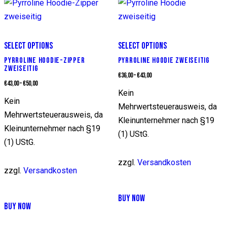
SELECT OPTIONS
SELECT OPTIONS
PYRROLINE HOODIE-ZIPPER
PYRROLINE HOODIE ZWEISEITIG
ZWEISEITIG
€
36,00
–
€
43,00
€
43,00
–
€
50,00
Kein
Kein
Mehrwertsteuerausweis, da
Mehrwertsteuerausweis, da
Kleinunternehmer nach §19
Kleinunternehmer nach §19
(1) UStG.
(1) UStG.
zzgl.
Versandkosten
zzgl.
Versandkosten
Dieses
BUY NOW
Dieses
Produkt
BUY NOW
Produkt
weist
weist