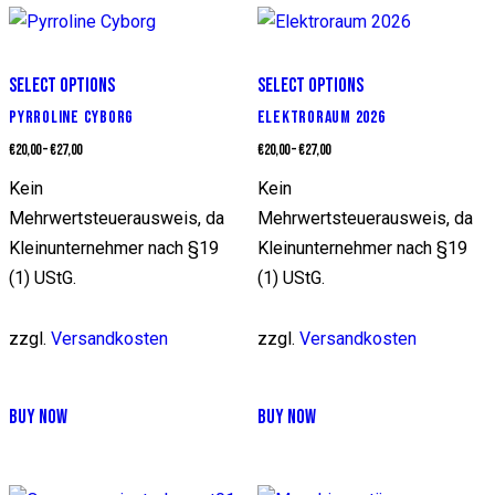
mehrere
mehrere
Varianten
Varianten
auf.
auf.
SELECT OPTIONS
SELECT OPTIONS
Die
Die
PYRROLINE CYBORG
ELEKTRORAUM 2026
Optionen
Optionen
€
20,00
–
€
27,00
€
20,00
–
€
27,00
können
können
Kein
Kein
auf
auf
Mehrwertsteuerausweis, da
Mehrwertsteuerausweis, da
der
der
Kleinunternehmer nach §19
Kleinunternehmer nach §19
Produktseite
Produktseite
(1) UStG.
(1) UStG.
gewählt
gewählt
werden
werden
zzgl.
Versandkosten
zzgl.
Versandkosten
Dieses
Dieses
BUY NOW
BUY NOW
Produkt
Produkt
weist
weist
mehrere
mehrere