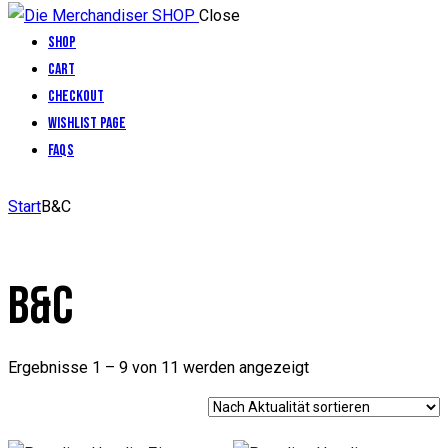
Close
Shop
Cart
Checkout
Wishlist Page
FAQs
facebook-
twitter-
dribble-
instagram
Start
B&C
1
x
new
B&C
Nach
Ergebnisse 1 – 9 von 11 werden angezeigt
Aktualität
sortiert