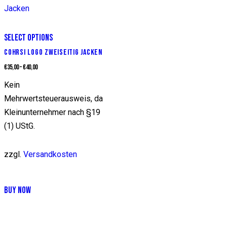
Varianten
Varianten
auf.
auf.
Die
Die
SELECT OPTIONS
Optionen
Optionen
COHRSI LOGO ZWEISEITIG JACKEN
können
können
€
35,00
–
€
40,00
auf
auf
Kein
der
der
Mehrwertsteuerausweis, da
Produktseite
Produktseite
Kleinunternehmer nach §19
gewählt
gewählt
(1) UStG.
werden
werden
zzgl.
Versandkosten
Dieses
BUY NOW
Produkt
weist
mehrere