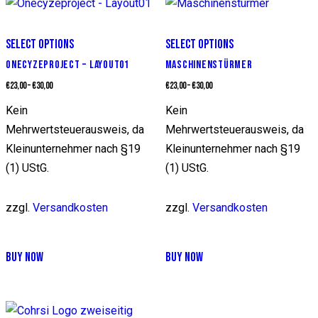
Varianten
Varianten
auf.
auf.
SELECT OPTIONS
SELECT OPTIONS
Die
Die
ONECYZEPROJECT – LAYOUT01
MASCHINENSTÜRMER
Optionen
Optionen
€
23,00
–
€
30,00
€
23,00
–
€
30,00
können
können
Kein
Kein
auf
auf
Mehrwertsteuerausweis, da
Mehrwertsteuerausweis, da
der
der
Kleinunternehmer nach §19
Kleinunternehmer nach §19
Produktseite
Produktseite
(1) UStG.
(1) UStG.
gewählt
gewählt
werden
werden
zzgl.
Versandkosten
zzgl.
Versandkosten
Dieses
Dieses
BUY NOW
BUY NOW
Produkt
Produkt
weist
weist
mehrere
mehrere