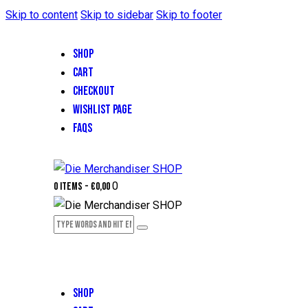
Skip to content
Skip to sidebar
Skip to footer
SHOP
CART
CHECKOUT
WISHLIST PAGE
FAQS
0
0 items
-
€0,00
SHOP