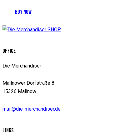
der
BUY NOW
Produktseite
gewählt
werden
OFFICE
Die Merchandiser
Mallnower Dorfstraße 8
15326 Mallnow
mail@die-merchandiser.de
LINKS