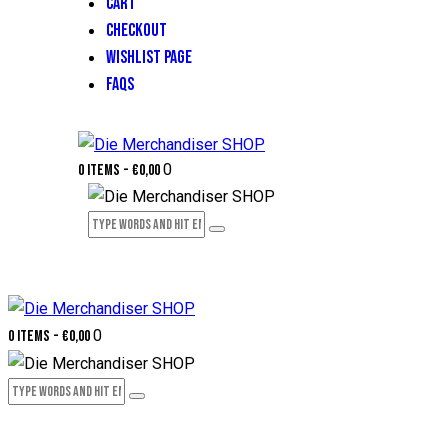
CART
CHECKOUT
WISHLIST PAGE
FAQS
0
0 items
-
€0,00
0
0 items
-
€0,00