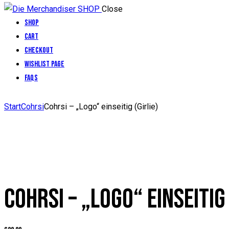
Close
Shop
Cart
Checkout
Wishlist Page
FAQs
facebook-
twitter-
dribble-
instagram
Start
Cohrsi
Cohrsi – „Logo“ einseitig (Girlie)
1
x
new
COHRSI – „LOGO“ EINSEITIG 