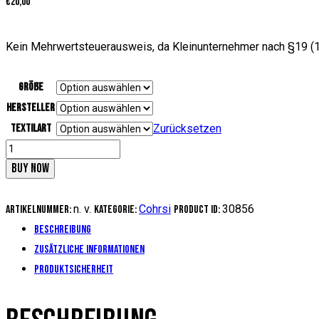
€
20,00
Kein Mehrwertsteuerausweis, da Kleinunternehmer nach §19 (1
Größe
Hersteller
Textilart
Zurücksetzen
Cohrsi
-
BUY NOW
"Logo"
einseitig
n. v.
Cohrsi
30856
Artikelnummer:
Kategorie:
Product ID:
(Girlie)
Beschreibung
Menge
Zusätzliche Informationen
Produktsicherheit