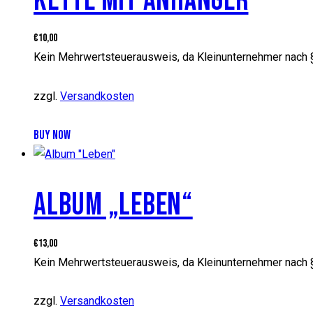
KETTE MIT ANHÄNGER
€
10,00
Kein Mehrwertsteuerausweis, da Kleinunternehmer nach 
zzgl.
Versandkosten
BUY NOW
Dieses
Produkt
weist
mehrere
ALBUM „LEBEN“
Varianten
auf.
€
13,00
Die
Kein Mehrwertsteuerausweis, da Kleinunternehmer nach 
Optionen
können
zzgl.
Versandkosten
auf