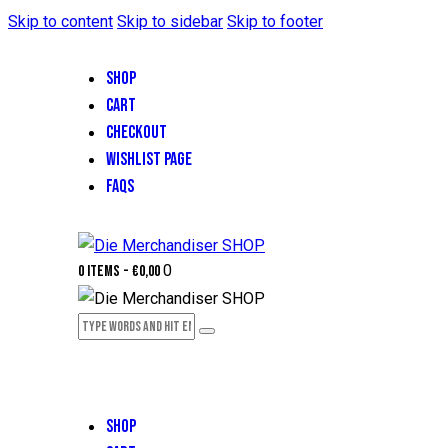
Skip to content
Skip to sidebar
Skip to footer
SHOP
CART
CHECKOUT
WISHLIST PAGE
FAQS
0
0 items
-
€0,00
SHOP