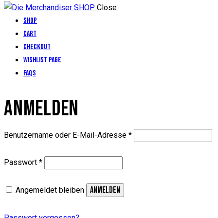
Close
Shop
Cart
Checkout
Wishlist Page
FAQs
facebook-
twitter-
dribble-
instagram
ANMELDEN
1
x
new
Erforderlich
Benutzername oder E-Mail-Adresse
*
Erforderlich
Passwort
*
ANMELDEN
Angemeldet bleiben
Passwort vergessen?