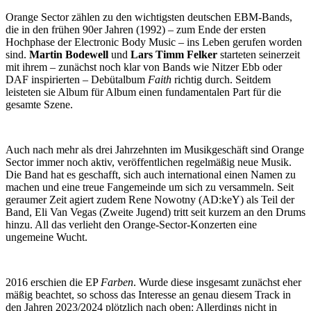
Orange Sector zählen zu den wichtigsten deutschen EBM-Bands,
die in den frühen 90er Jahren (1992) – zum Ende der ersten
Hochphase der Electronic Body Music – ins Leben gerufen worden
sind.
Martin Bodewell
und
Lars Timm Felker
starteten seinerzeit
mit ihrem – zunächst noch klar von Bands wie Nitzer Ebb oder
DAF inspirierten – Debütalbum
Faith
richtig durch. Seitdem
leisteten sie Album für Album einen fundamentalen Part für die
gesamte Szene.
Auch nach mehr als drei Jahrzehnten im Musikgeschäft sind Orange
Sector immer noch aktiv, veröffentlichen regelmäßig neue Musik.
Die Band hat es geschafft, sich auch international einen Namen zu
machen und eine treue Fangemeinde um sich zu versammeln. Seit
geraumer Zeit agiert zudem Rene Nowotny (AD:keY) als Teil der
Band, Eli Van Vegas (Zweite Jugend) tritt seit kurzem an den Drums
hinzu. All das verlieht den Orange-Sector-Konzerten eine
ungemeine Wucht.
2016 erschien die EP
Farben
. Wurde diese insgesamt zunächst eher
mäßig beachtet, so schoss das Interesse an genau diesem Track in
den Jahren 2023/2024 plötzlich nach oben: Allerdings nicht in