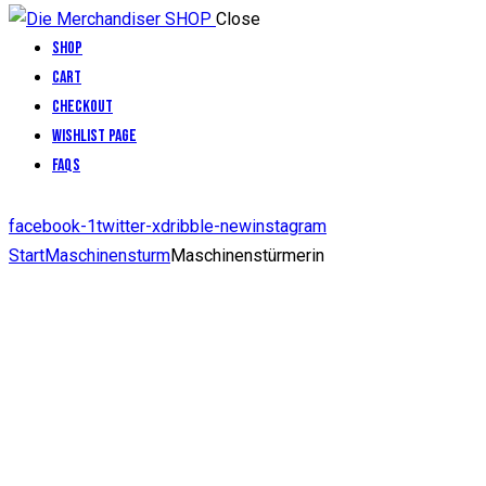
Close
Shop
Cart
Checkout
Wishlist Page
FAQs
facebook-1
twitter-x
dribble-new
instagram
Start
Maschinensturm
Maschinenstürmerin