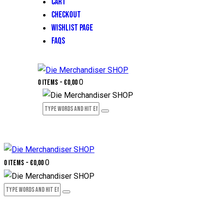
CART
CHECKOUT
WISHLIST PAGE
FAQS
0
0 items
-
€0,00
0
0 items
-
€0,00