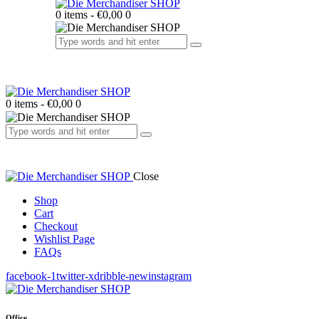
0 items
-
€0,00
0
0 items
-
€0,00
0
Close
Shop
Cart
Checkout
Wishlist Page
FAQs
facebook-1
twitter-x
dribble-new
instagram
Office