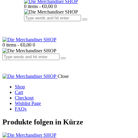
0 items
-
€0,00
0
0 items
-
€0,00
0
Close
Shop
Cart
Checkout
Wishlist Page
FAQs
facebook-
twitter-
dribble-
instagram
Produkte folgen in Kürze
1
x
new